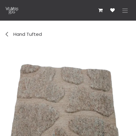
Skip to Content
Hand Tufted