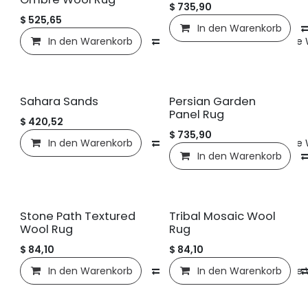
$
735,90
$
525,65
In den Warenkorb
In den Warenkorb
Vergleichen
Auf die
Sahara Sands
Persian Garden
Panel Rug
$
420,52
$
735,90
In den Warenkorb
Vergleichen
Auf die
In den Warenkorb
Stone Path Textured
Tribal Mosaic Wool
Wool Rug
Rug
$
84,10
$
84,10
In den Warenkorb
Vergleichen
In den Warenkorb
Auf die