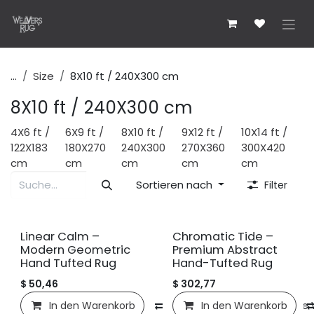
Zum Inhalt springen
...
Size
8X10 ft / 240X300 cm
8X10 ft / 240X300 cm
4X6 ft /
6X9 ft /
8X10 ft /
9X12 ft /
10X14 ft /
122X183
180X270
240X300
270X360
300X420
cm
cm
cm
cm
cm
Sortieren nach
Filter
Neu!
Neu!
Linear Calm –
Chromatic Tide –
Modern Geometric
Premium Abstract
Hand Tufted Rug
Hand-Tufted Rug
$
50,46
$
302,77
In den Warenkorb
Vergleichen
In den Warenkorb
Auf die