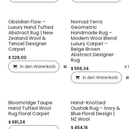
Neu!
Neu!
Obsidian Flow –
Nomad Terra
Luxury Hand Tufted
Geometric
Abstract Rug | New
Handmade Rug –
Zealand Wool &
Modern Wool Blend
Tencel Designer
Luxury Carpet –
Carpet
Beige Brown
Abstract Designer
$
328,00
Rug
In den Warenkorb
Vergleichen
Auf die
$
556,34
In den Warenkorb
Neu!
Neu!
Bloomridge Taupe
Hand-Knotted
Hand Tufted Wool
Oushak Rug – Ivory &
Rug Floral Carpet
Blue Floral Design |
NZ Wool
$
681,24
$
454,16