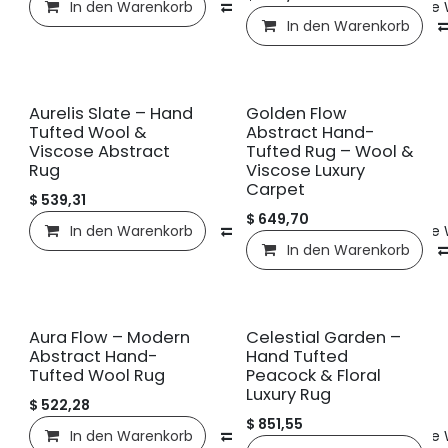
In den Warenkorb
Vergleichen
Auf die
In den Warenkorb
Neu!
Neu!
Aurelis Slate – Hand
Golden Flow
Tufted Wool &
Abstract Hand-
Viscose Abstract
Tufted Rug – Wool &
Rug
Viscose Luxury
Carpet
$
539,31
$
649,70
In den Warenkorb
Vergleichen
Auf die
In den Warenkorb
Neu!
Neu!
Aura Flow – Modern
Celestial Garden –
Abstract Hand-
Hand Tufted
Tufted Wool Rug
Peacock & Floral
Luxury Rug
$
522,28
$
851,55
In den Warenkorb
Vergleichen
Auf die