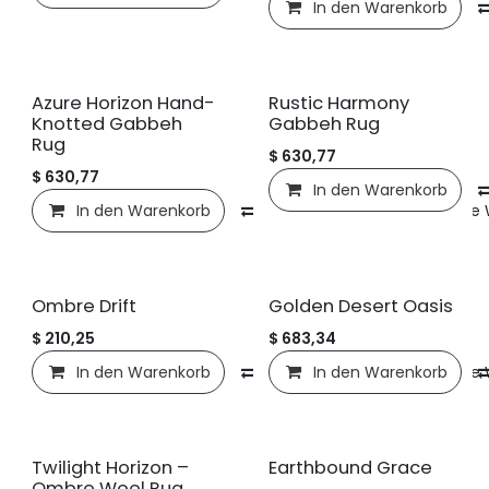
In den Warenkorb
Azure Horizon Hand-
Rustic Harmony
Knotted Gabbeh
Gabbeh Rug
Rug
$
630,77
$
630,77
In den Warenkorb
In den Warenkorb
Vergleichen
Auf die
Ombre Drift
Golden Desert Oasis
$
210,25
$
683,34
In den Warenkorb
Vergleichen
In den Warenkorb
Auf die
Twilight Horizon –
Earthbound Grace
Ombre Wool Rug