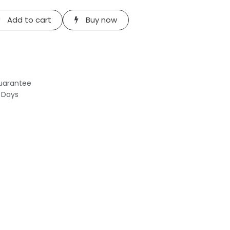
Add to cart
Buy now
uarantee
s Days