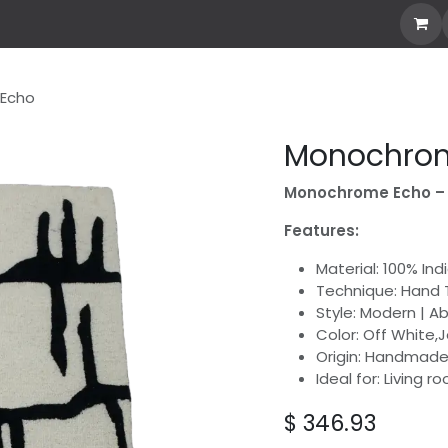
our Own Rug
Explore all
Stories
Custom Rug
Echo
Monochro
Monochrome Echo – 
Features:
Material: 100% In
Technique: Hand 
Style: Modern | A
Color: Off White,J
Origin: Handmade 
Ideal for: Living 
$
346.93