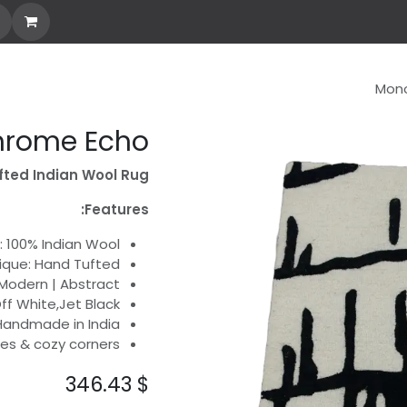
Custom Rug
Stories
Explore all
Design You
Mon
rome Echo
ted Indian Wool Rug
Features:
: 100% Indian Wool
ique: Hand Tufted
 Modern | Abstract
Off White,Jet Black
 Handmade in India
ices & cozy corners
346.43
$