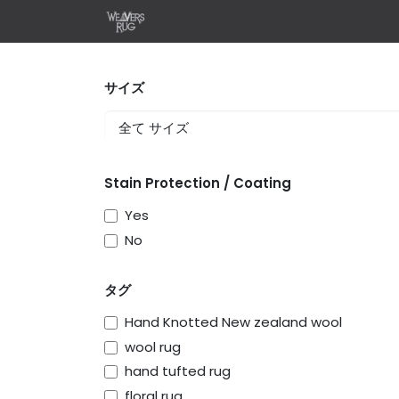
コンテンツへスキップ
ホーム
Shop
Design Y
サイズ
Stain Protection / Coating
Yes
No
タグ
Hand Knotted New zealand wool
wool rug
hand tufted rug
floral rug