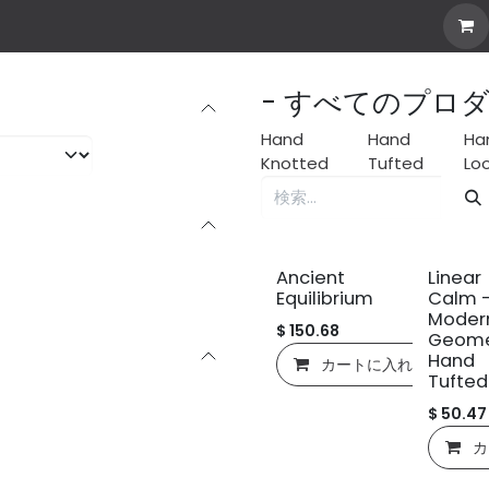
our Own Rug
Explore all
Stories
Custom Rug
- すべてのプロ
Hand
Hand
Ha
Knotted
Tufted
Lo
新規!
新規!
Ancient
Linear
Equilibrium
Calm 
Moder
$
150.68
Geome
Hand
カートに入れる
Tufted
$
50.47
カ