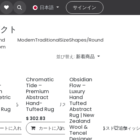
about Us
お問い合わせ
日本語
help
サインイン
ダクト
nd
Modern
Traditional
Size
Shapes/Round
om
新着商品
並び替え:
新規!
新規!
Chromatic
Obsidian
–
Tide –
Flow –
n
Premium
Luxury
tric
Abstract
Hand
Hand-
Tufted
比較する
ウィッシュリストに追加
 Rug
Tufted Rug
Abstract
Rug | New
$
302.83
Zealand
Wool &
ートに入れる
カートに入れる
比較する
ウィッシュリストに追加
比較する
ウィッ
Tencel
Designer