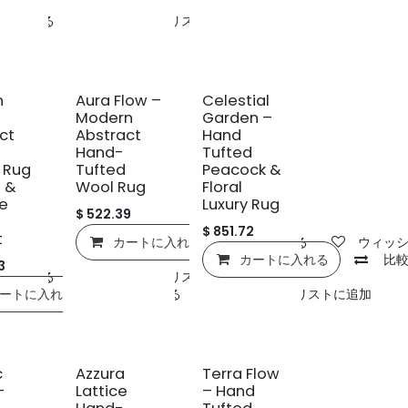
比較する
ウィッシュリストに追加
新規!
新規!
n
Aura Flow –
Celestial
Modern
Garden –
ct
Abstract
Hand
Hand-
Tufted
 Rug
Tufted
Peacock &
 &
Wool Rug
Floral
e
Luxury Rug
$
522.39
$
851.72
t
カートに入れる
比較する
ウィッ
カートに入れる
比
3
比較する
ウィッシュリストに追加
ートに入れる
比較する
ウィッシュリストに追加
新規!
新規!
c
Azzura
Terra Flow
–
Lattice
– Hand