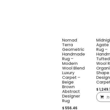
新規!
Nomad
Midnig
Terra
Agate 
Geometric
Rug –
Handmade
Hand
Rug –
Tufted
Modern
Wool R
Wool Blend
Organi
Luxury
Shape
Carpet –
Design
Beige
Carpe
Brown
$
1,249.
Abstract
Designer
カ
Rug
$
556.46