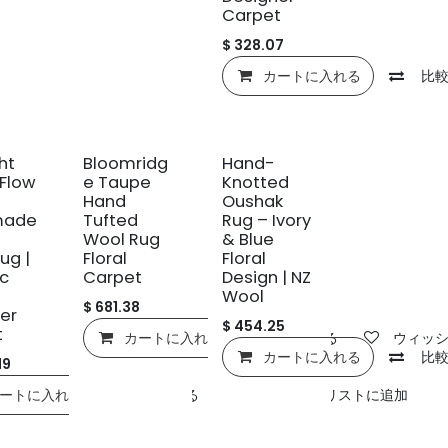
Carpet
$
328.07
カートに入れる
比
新規!
新規!
ht
Bloomridg
Hand-
Flow
e Taupe
Knotted
Hand
Oushak
made
Tufted
Rug – Ivory
Wool Rug
& Blue
ug |
Floral
Floral
c
Carpet
Design | NZ
Wool
$
681.38
er
$
454.25
t
カートに入れる
比較する
ウィッ
カートに入れる
比
19
ートに入れる
比較する
ウィッシュリストに追加