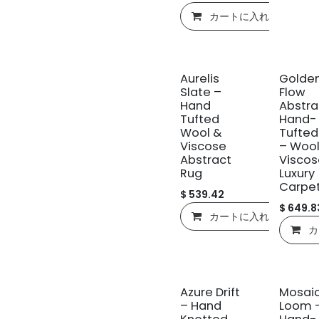
カートに入れる
新規!
新規!
Aurelis
Golde
Slate –
Flow
Hand
Abstra
Tufted
Hand-
Wool &
Tufted
Viscose
– Wool
Abstract
Viscos
Rug
Luxury
Carpe
$
539.42
$
649.8
カートに入れる
カ
新規!
新規!
Azure Drift
Mosai
– Hand
Loom 