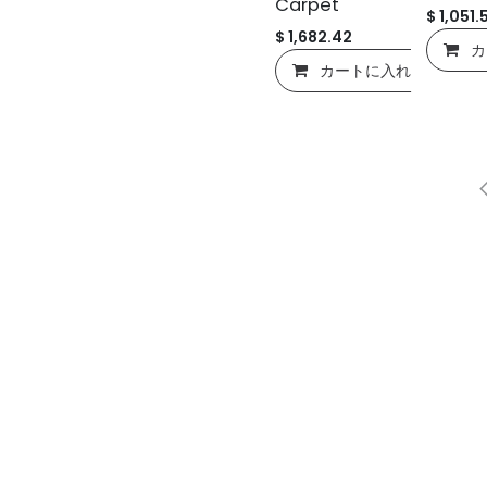
Carpet
$
1,051.
$
1,682.42
カ
カートに入れる
passionate artisans and designers
 handcrafted rugs to your home. Our
 tradition with modern living, offering
gs for every space.