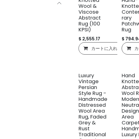
Knotted
Hand-
Wool &
Knott
Viscose
Cont
Abstract
rary
Rug (100
Patch
KPSI)
Rug
$
2,555.17
$
794.9
カートに入れる
カ
新規!
Luxury
Hand
Vintage
Knott
Persian
Abstra
Style Rug -
Wool R
Handmade
Moder
Distressed
Neutra
Wool Area
Design
Rug, Faded
Area
Grey &
Carpet
Rust
Hand
Traditional
Luxury