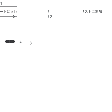
51
ートに入れる
比較する
ウィッシュリストに追加
比較する
ウィッシュリストに追加
1
2
連絡先等
お問い合わせ
info@weaversrug.com
+917991732058