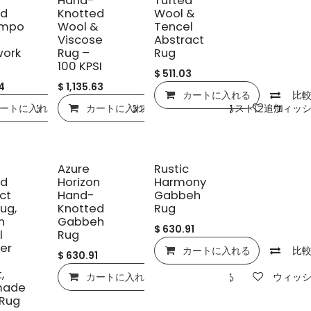
Hand-
Tufted
ed
Knotted
Wool &
empo
Wool &
Tencel
Viscose
Abstract
work
Rug –
Rug
100 KPSI
$
511.03
4
$
1,135.63
カートに入れる
比
ートに入れる
比較する
ウィッシュリストに追加
カートに入れる
比較する
ウィッシュリストに追加
比較する
ウィッ
Azure
Rustic
ed
Horizon
Harmony
ct
Hand-
Gabbeh
ug,
Knotted
Rug
n
Gabbeh
$
630.91
l
Rug
er
カートに入れる
比
$
630.91
,
カートに入れる
比較する
ウィッ
made
 Rug