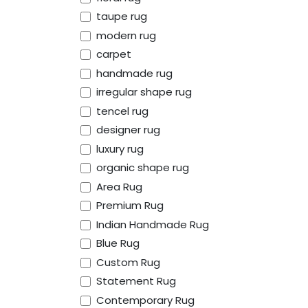
taupe rug
modern rug
carpet
handmade rug
irregular shape rug
tencel rug
designer rug
luxury rug
organic shape rug
Area Rug
Premium Rug
Indian Handmade Rug
Blue Rug
Custom Rug
Statement Rug
Contemporary Rug