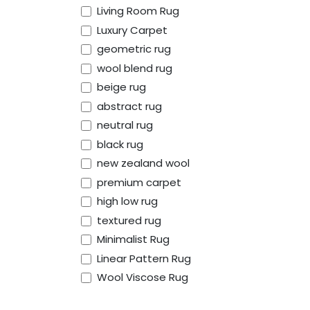
Living Room Rug
Luxury Carpet
geometric rug
wool blend rug
beige rug
abstract rug
neutral rug
black rug
new zealand wool
premium carpet
high low rug
textured rug
Minimalist Rug
Linear Pattern Rug
Wool Viscose Rug