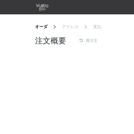
コンテンツへスキップ
ホーム
Shop
Design Y
オーダ
アドレス
支払
注文概要
再注文