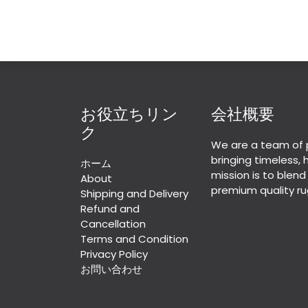
お役立ちリン
会社概要
ク
We are a team of 
bringing timeless,
ホーム
mission is to blend
About
premium quality ru
Shipping and Delivery
Refund and
Cancellation
Terms and Condition
Privacy Policy
お問い合わせ