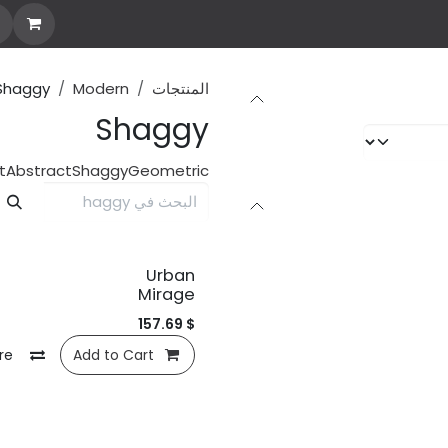
Custom Rug
Stories
Explore all
Design You
المنتجات
Modern
Shaggy
Shaggy
t
Abstract
Shaggy
Geometric
Urban
Mirage
157.69
$
re
Add to Cart