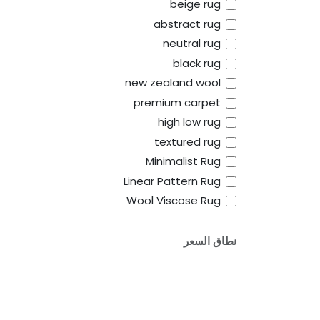
beige rug
abstract rug
neutral rug
black rug
new zealand wool
premium carpet
high low rug
textured rug
Minimalist Rug
Linear Pattern Rug
روابط مفيدة
من نحن
Wool Viscose Rug
الرئيسية
sans and designers
نطاق السعر
s to your home. Our
About
ern living, offering
Shipping and Delivery
gs for every space.
Refund and
Cancellation
Terms and Condition