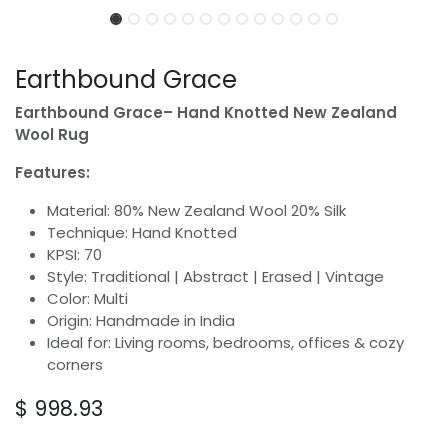
Earthbound Grace
Earthbound Grace– Hand Knotted New Zealand
Wool Rug
Features:
Material: 80% New Zealand Wool 20% Silk
Technique: Hand Knotted
KPSI: 70
Style: Traditional | Abstract | Erased | Vintage
Color: Multi
Origin: Handmade in India
Ideal for: Living rooms, bedrooms, offices & cozy
corners
$
998.93